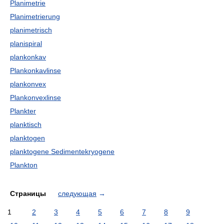
Planimetrie
Planimetrierung
planimetrisch
planispiral
plankonkav
Plankonkavlinse
plankonvex
Plankonvexlinse
Plankter
planktisch
planktogen
planktogene Sedimentekryogene
Plankton
Страницы
следующая
→
1
2
3
4
5
6
7
8
9